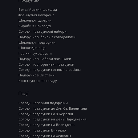
Продукція
Бельгійський шоколад
Французькі макаронс
Шоколадні цукерки
Вироби з шоколаду
Солодкі подарункові набори
Подарункові бокси з солодощами
Шоколадні подарунки
Шоколадна піца
Горіхи і сухофрукти
Подарункові набори чаю і кави
Солодкі корпоративні подарунки
Солодкі подарунки гостям на весілля
Подарункові листівки
Конструктор шоколаду
Події
Солодкі новорічні подарунки
Солодкі подарунки до Дня Св. Валентина
Солодкі подарунки на 8 Березня
Солодкі подарунки на День Народження
Солодкі подарунки на Великдень
Солодкі подарунки Вчителю
Солодкі подарунки на Хелловін