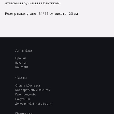
атласними ручками та бантиком).
Розмір пакету: дно - 31*15 см, висота - 23 см.
Aimant.ua
Про нас
Вакансії
Контакти
Сервіс
Оплата і Доставка
Корпоративним клієнтам
Про продукцію
Пакування
Договір публічної оферти