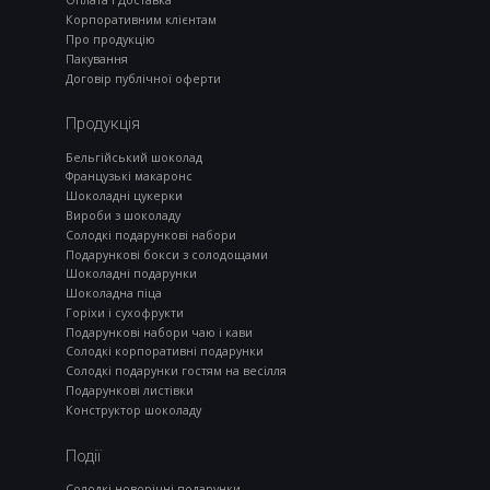
Оплата і Доставка
Корпоративним клієнтам
Про продукцію
Пакування
Договір публічної оферти
Продукція
Бельгійський шоколад
Французькі макаронс
Шоколадні цукерки
Вироби з шоколаду
Солодкі подарункові набори
Подарункові бокси з солодощами
Шоколадні подарунки
Шоколадна піца
Горіхи і сухофрукти
Подарункові набори чаю і кави
Солодкі корпоративні подарунки
Солодкі подарунки гостям на весілля
Подарункові листівки
Конструктор шоколаду
Події
Солодкі новорічні подарунки