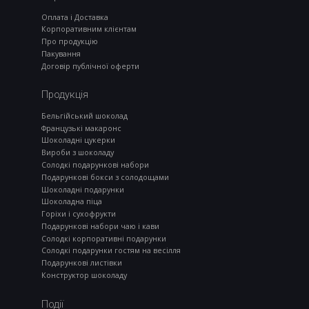
Оплата і Доставка
Корпоративним клієнтам
Про продукцію
Пакування
Договір публічної оферти
Продукція
Бельгійський шоколад
Французькі макаронс
Шоколадні цукерки
Вироби з шоколаду
Солодкі подарункові набори
Подарункові бокси з солодощами
Шоколадні подарунки
Шоколадна піца
Горіхи і сухофрукти
Подарункові набори чаю і кави
Солодкі корпоративні подарунки
Солодкі подарунки гостям на весілля
Подарункові листівки
Конструктор шоколаду
Події