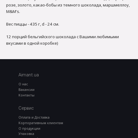
розе, золото, какао-бобы из темного шоколада, маршмеллоу,
M&M's.
Вес пиццы - 435 г, d - 24 см.
12 порций бельгийского шоколада с Вашими любимыми
вкусами в одной коробке)
Aimant.ua
О нас
Вакансии
Контакты
Сервис
Оплата и Доставка
Корпоративным клиентам
О продукции
Упаковка