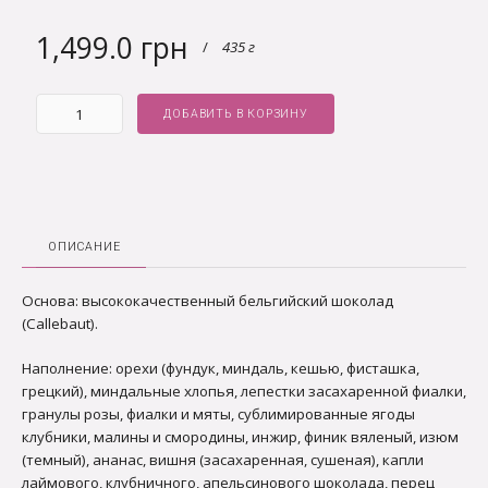
1,499.0 грн
/
435 г
ДОБАВИТЬ В КОРЗИНУ
ОПИСАНИЕ
Основа: высококачественный бельгийский шоколад
(Сallebaut).
Наполнение: орехи (фундук, миндаль, кешью, фисташка,
грецкий), миндальные хлопья, лепестки засахаренной фиалки,
гранулы розы, фиалки и мяты, сублимированные ягоды
клубники, малины и смородины, инжир, финик вяленый, изюм
(темный), ананас, вишня (засахаренная, сушеная), капли
лаймового, клубничного, апельсинового шоколада, перец