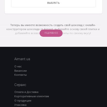
ВЫБРАТЬ
Теперь вы имеете возможность создать свой шоколад с онлайн-
конструктором шоколада от Aimant: выбирайте основу своей плитки и
добавляйте всевозможные ингредиенты по своему вкусу!
ПОДРОБНЕЕ
Aimant.ua
О нас
Вакансии
Контакты
Сервис
Оплата и Доставка
Корпоративным клиентам
О продукции
Упаковка