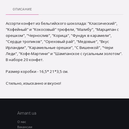
ОПИСАНИЕ
Ассорти конфет из бельгийского шоколада: "Классический",
"Кофейный" и "Кокосовый" трюфели, "Малибу", "Марципан с
орешком", "Чернослив", "Корица", "Фундук в карамели",
"Сердце тропиков", "Ореховый рай", "Медовые", "Вкус
Ирландии", "Карамельные орешки", "С Вишенкой", "Чери
Леди", "Кофе-Мартини" и "Шампанское с сусальным золотом".
В наборе 20 конфет.
Размер коробки - 16,5* 21*3,5 см.
Стильно, изысканно и вкусно!
Aimant.ua
О нас
Вакансии