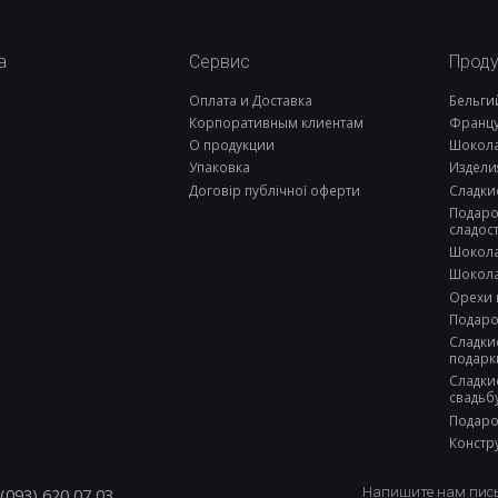
a
Сервис
Прод
Оплата и Доставка
Бельги
Корпоративным клиентам
Францу
О продукции
Шокола
Упаковка
Издели
Договір публічної оферти
Сладки
Подаро
сладос
Шокола
Шокола
Орехи 
Подаро
Сладки
подарк
Сладки
свадьб
Подаро
Констр
(093) 620 07 03
Напишите нам пис