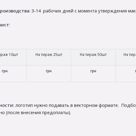
производства
: 3-14 рабочих дней с момента утверждения мак
лист
: (цена з
ираж 10шт
На тираж 25шт
На тираж 50шт
На тир
грн
грн
г
рн
ности:
логотип нужно подавать в векторном формате. Подбор
но (после внесения предоплаты).