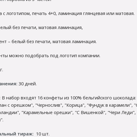
а с логотипом, печать 4+0, ламинация глянцевая или матовая.
 белый без печати, матовая ламинация,
ент – белый без печати, матовая ламинация.
нты можно подобрать под логотип компании.
г.
анения:
30 дней.
:
В набор входят 16 конфеты из 100% бельгийского шоколада:
ан с орешком", "Чернослив", "Корица", "Фундук в карамели", 
рландии", "Карамельные орешки", "С Вишенкой", "Чери Леди",
".
льный тираж:
10 шт.