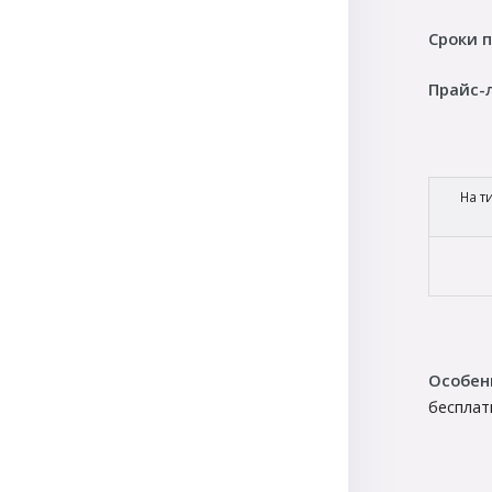
Сроки 
Прайс-
На т
Особен
бесплат