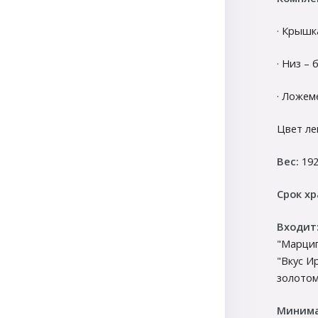
· Крышк
· Низ –
· Ложем
Цвет ле
Вес:
192
Срок хр
Входит
"Марцип
"Вкус И
золотом
Минима