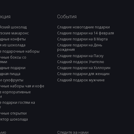
укция
События
йский шоколад
Сладкие новогодние подарки
зские макаронс
Сладкие подарки на 14 февраля
дные конфеты
Сладкие подарки на 8 Марта
я из шоколада
Сладкие подарки на День
рождения
е подарочные наборы
Сладкие подарки на Пасху
чные боксы со
тями
Сладкий подарок Учителю
дные подарки
Сладкие подарки на Хэллоуин
дная пицца
Сладкие подарки для женщин
и сухофрукты
Сладкий подарок мужчине
чные наборы чая и кофе
е корпоративные
и
е подарки гостям на
у
чные открытки
уктор шоколада
ьмо
Следите за нами